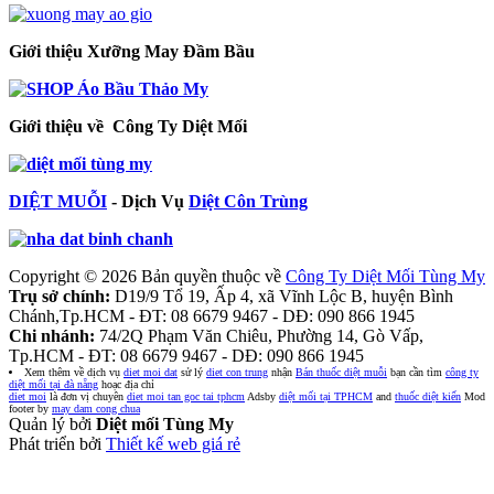
Giới thiệu Xưỡng May Đầm Bầu
Giới thiệu về Công Ty Diệt Mối
DIỆT MUỖI
- Dịch Vụ
Diệt Côn Trùng
Copyright © 2026 Bản quyền thuộc về
Công Ty Diệt Mối Tùng My
Trụ sở chính:
D19/9 Tổ 19, Ấp 4, xã Vĩnh Lộc B, huyện Bình
Chánh,Tp.HCM - ĐT: 08 6679 9467 - DĐ: 090 866 1945
Chi nhánh:
74/2Q Phạm Văn Chiêu, Phường 14, Gò Vấp,
Tp.HCM - ĐT: 08 6679 9467 - DĐ: 090 866 1945
Xem thêm về dịch vụ
diet moi dat
sử lý
diet con trung
nhận
Bán thuốc diệt muỗi
bạn cần tìm
công ty
diệt mối tại đà nẵng
hoạc địa chỉ
diet moi
là đơn vị chuyên
diet moi tan goc tai tphcm
Adsby
diệt mối tại TPHCM
and
thuốc diệt kiến
Mod
footer by
may dam cong chua
Quản lý bởi
Diệt mối Tùng My
Phát triển bởi
Thiết kế web giá rẻ