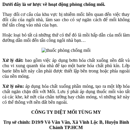
Dưới đây là sơ lược về hoạt động phòng chống mối.
Thay đổi cơ cấu của khu vực bị nhiễm mối: liên quan đến việc thay
đổi cấu của ngôi nhà, làm sao cho có sự ngăn cách để mối không
thể tấn công vào nhà của bạn.
Hoặc loại bỏ tất cả những thứ có thể đó là mồi hấp dẫn của mối làm
đường dẫn mối đến tấn công ngôi nhà bạn…
Xử lý đất:
bao gồm việc áp dụng bơm hóa chất xuống nền đất và
chu vi xung quanh tòa nhà để tạo một barie hóa chất phủ kín. Lớp
barie liên kết này cần phải được thiết lập bên trong hoặc phía ngoài
của nền móng.
Xử lý nền:
áp dụng hóa chất xuống phần móng, tạo ra một lớp hóa
chất ngăn chặn đối với Mối. Lưu ý phải áp dụng thuốc mối vào tất
cả các khe, kẽ nứt của chân tường hay chân móng, vì những kẽ này
có thể thông với nền đất bên ngoài.
CÔNG TY DIỆT MỐI TÙNG MY
Trụ sở chính: D19/9 Võ Văn Vân, Xã Vĩnh Lộc B, Huyện Bình
Chánh TP.HCM