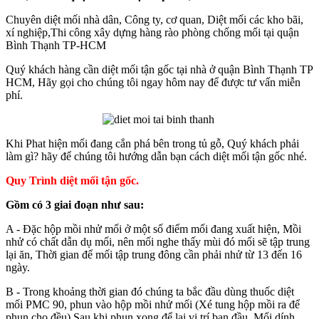
Chuyên diệt mối nhà dân, Công ty, cơ quan, Diệt mối các kho bãi,
xí nghiệp,Thi công xây dựng hàng rào phòng chống mối tại quận
Bình Thạnh TP-HCM
Quý khách hàng cần diệt mối tận gốc tại nhà ở quận Bình Thạnh TP
HCM, Hãy gọi cho chúng tôi ngay hôm nay để được tư vấn miễn
phí.
Khi Phat hiện mối đang cắn phá bên trong tủ gỗ, Quý khách phải
làm gì? hãy để chúng tôi hướng dẫn bạn cách diệt mối tận gốc nhé.
Quy Trình diệt mối tận gốc.
Gồm có 3 giai đoạn như sau:
A - Đặc hộp mồi nhử mối ở một số điểm mối đang xuất hiện, Mồi
nhử có chất dẫn dụ mối, nên mối nghe thấy mùi đó mối sẽ tập trung
lại ăn, Thời gian để mối tập trung đông cần phải nhử từ 13 đến 16
ngày.
B - Trong khoảng thời gian đó chúng ta bắc đầu dùng thuốc diệt
mối PMC 90, phun vào hộp mồi nhử mối (Xé tung hộp mồi ra để
phun cho đều) Sau khi phun xong để lại vị trí ban đầu, Mối dính