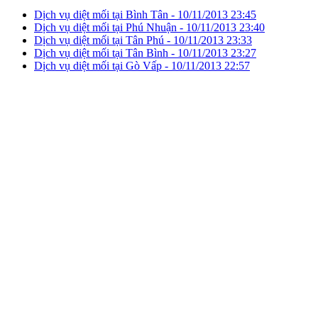
Dịch vụ diệt mối tại Bình Tân -
10/11/2013 23:45
Dịch vụ diệt mối tại Phú Nhuận -
10/11/2013 23:40
Dịch vụ diệt mối tại Tân Phú -
10/11/2013 23:33
Dịch vụ diệt mối tại Tân Bình -
10/11/2013 23:27
Dịch vụ diệt mối tại Gò Vấp -
10/11/2013 22:57