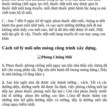
thuốc không chết ngay tại chỗ, thuốc diệt mối này được giọi là
thuốc diệt mối lang truyền, mối dính thuốc phát bệnh lây lang ra mà
chết toàn bộ tổ mối,
C - Sau 7 đến 9 ngày kể từ ngày phun thuốc diệt mối, chúng ta tiến
hành thu gom mồi nhử mối, và cạo sạch những đường mối đi mà
không nhìn thấy con mối nào, thế là đã tiêu diệt được tổ mối, Diệt
mối tận gốc là vậy, Thuốc diệt mối lang truyền từ con nay sang con
khác
Cách xử lý mối nền móng công trình xây dựng.
1.
Phun thuốc phòng chống mối ngay sau khi nhà thầu xây dựng đã
kết cấu xong phần sắt, Sắp sửa tiến hành đổ btong móng băng ( Đây
là nhà không cố tầng hầm ).
2.
Sau khi ngôi nhà đã được xây thành tường , vách. Tất cả các
đường điện, đường nước đã được ổn định, việc phòng chống mối lại
tiếp tục phun thuốc phòng mối lần hai ( Ghi chú phun thuốc trước
khi tô tường phun lên tường cao tầm 1,5m) để thuốc thấm vào
những khe hở giữa đường điện và tường, đây là đường mối tấn
công nguy hiểm nhất.