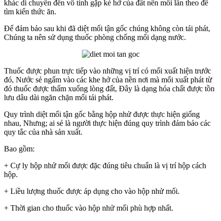
khác di chuyển đến vô tình gặp kẻ hở của đất nên mối lần theo để
tìm kiến thức ăn.
Để đảm bảo sau khi đã diệt mối tận gốc chúng không còn tái phát,
Chúng ta nên sử dụng thuốc phòng chống mối dạng nước.
Thuốc được phun trực tiếp vào những vị trí có mối xuất hiện trước
đó, Nước sẻ ngấm vào các khe hở của nền nơi mà mối xuất phát từ
đó thuốc được thấm xuống lòng đất, Đây là dạng hóa chất được tồn
lưu dâu dài ngăn chặn mối tái phát.
Quy trình diệt mối tận gốc bằng hộp nhử được thực hiện giống
nhau, Nhưng; ai sẻ là người thực hiện đúng quy trình đảm bảo các
quy tắc của nhà sản xuất.
Bao gồm:
+ Cự ly hộp nhử mối được đặc đúng tiêu chuẩn là vị trí hộp cách
hộp.
+ Liều lượng thuốc được áp dụng cho vào hộp nhử mối.
+ Thời gian cho thuốc vào hộp nhử mối phù hợp nhất.