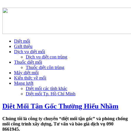
Diệt mối
Giới thiệu
Dịch vụ diệt mối
Dịch vụ diệt con trùng
Thuốc diệt mối
Thuốc diệt côn trùng
Máy diệt mối
Kiến thức về mối
Mạng lưới
Diệt mối các tỉnh khác
Diệt mối Tp. Hồ Chí Minh
Diệt Mối Tận Gốc Thường Hiểu Nhầm
Chúng tôi là công ty chuyên “diệt mối tận gốc” và phòng chống
mối công trình xây dựng, Tư vấn và báo giá dịch vụ 090
8661945.