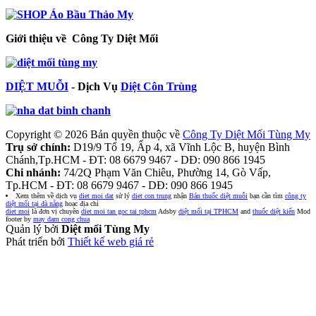
Giới thiệu về Công Ty Diệt Mối
DIỆT MUỖI
- Dịch Vụ
Diệt Côn Trùng
Copyright © 2026 Bản quyền thuộc về
Công Ty Diệt Mối Tùng My
Trụ sở chính:
D19/9 Tổ 19, Ấp 4, xã Vĩnh Lộc B, huyện Bình
Chánh,Tp.HCM - ĐT: 08 6679 9467 - DĐ: 090 866 1945
Chi nhánh:
74/2Q Phạm Văn Chiêu, Phường 14, Gò Vấp,
Tp.HCM - ĐT: 08 6679 9467 - DĐ: 090 866 1945
Xem thêm về dịch vụ
diet moi dat
sử lý
diet con trung
nhận
Bán thuốc diệt muỗi
bạn cần tìm
công ty
diệt mối tại đà nẵng
hoạc địa chỉ
diet moi
là đơn vị chuyên
diet moi tan goc tai tphcm
Adsby
diệt mối tại TPHCM
and
thuốc diệt kiến
Mod
footer by
may dam cong chua
Quản lý bởi
Diệt mối Tùng My
Phát triển bởi
Thiết kế web giá rẻ