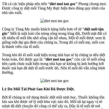
Tất cả các biện pháp nêu trên “
diet moi tan goc
” Phong chong moi.
Được công ty diệt mối Tùng My thực hiện theo đúng quy trình của
nhà sản xuất.
Công ty Tùng My muốn khách hàng hiểu hơn về từ “
diệt mối tận
gốc
” Mối là một loài côn trùng sống trong lòng đất, Dưới mặt đất có
rất nhiều tổ mối lớn nhỏ sống cận kề nhau, Một tổ mối được xem là
giống một đại gia đình của chúng ta, Trong đó có mối mẹ, mối con
là thành viên của tổ mối.
Trong khi đó tổ mối xuất hiện trong nhà bạn sẻ bị chúng ta tiêu diệt
hoàn toàn, Đó được gọi là: “
diet moi tan goc
” còn các tổ mối sống
bên cạnh chưa xuất hiện trong nhà bạn sẻ không bị ảnh hưởng bởi
thuốc mà bạn đã diệt tổ mối trước đó, Nên tổ mối đó vẫn sống bình
thường.
Lý Do Mối Tái Phát Sau Khi Đã Được Diệt.
Bởi lể chúng ta xử dụng thuốc diệt mối sinh học, Thuốc không tồn
lưu sau khi được sử lý một khu vực nào đó, Mối tái lại ngay vị trí
mình đã diệt chuyện đó cũng có thể xãy ra, Đây là tổ mối từ nơi