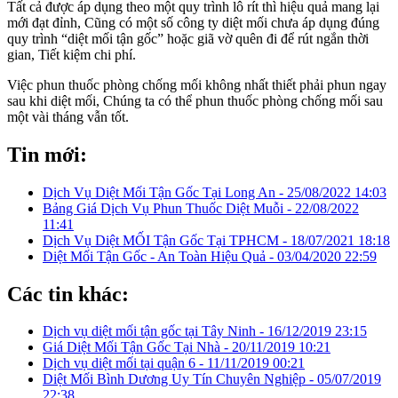
Tất cả được áp dụng theo một quy trình lô rít thì hiệu quả mang lại
mới đạt đỉnh, Cũng có một số công ty diệt mối chưa áp dụng đúng
quy trình “diệt mối tận gốc” hoặc giã vờ quên đi để rút ngắn thời
gian, Tiết kiệm chi phí.
Việc phun thuốc phòng chống mối không nhất thiết phải phun ngay
sau khi diệt mối, Chúng ta có thể phun thuốc phòng chống mối sau
một vài tháng vẫn tốt.
Tin mới:
Dịch Vụ Diệt Mối Tận Gốc Tại Long An -
25/08/2022 14:03
Bảng Giá Dịch Vụ Phun Thuốc Diệt Muỗi -
22/08/2022
11:41
Dịch Vụ Diệt MỐI Tận Gốc Tại TPHCM -
18/07/2021 18:18
Diệt Mối Tận Gốc - An Toàn Hiệu Quả -
03/04/2020 22:59
Các tin khác:
Dịch vụ diệt mối tận gốc tại Tây Ninh -
16/12/2019 23:15
Giá Diệt Mối Tận Gốc Tại Nhà -
20/11/2019 10:21
Dịch vụ diệt mối tại quận 6 -
11/11/2019 00:21
Diệt Mối Bình Dương Uy Tín Chuyên Nghiệp -
05/07/2019
22:38